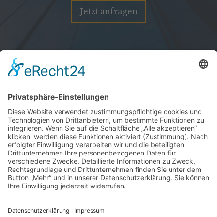
Jetzt anfragen
Guiding for Future GmbH
Römerstieg 12A
56727 Mayen
02651 4910063
info@gf-future.com
Impressum
Datenschutzerklärung