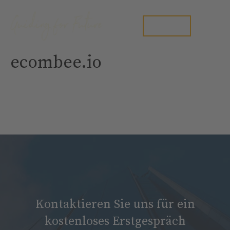
Zum
Inhalt
Me
Kontakt
springen
ecombee.io
Kontaktieren Sie uns für ein
kostenloses Erstgespräch