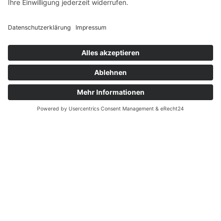
Future ist für mich ein fantastischer
Schulterschluss professioneller und
zugleich emphatischer Menschen. Es ist
wunderbar ein Teil davon zu sein und
meine Fähigkeiten für das Ganze
einbringen zu können."
MÖCHTEN SIE MIT MIR SPRECHEN ?
Jetzt unverbindlich kontaktieren