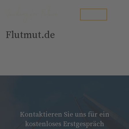
Zum
Inhalt
Me
Kontakt
springen
Flutmut.de
Kontaktieren Sie uns für ein
kostenloses Erstgespräch